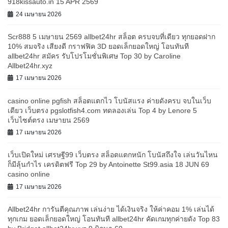
918kissauto.in 15 APR 2569
24 เมษายน 2026
Scr888 5 เมษายน 2569 allbet24hr สล็อต ครบจบที่เดียว ทุกยอดฝาก
10% สมจริง เสียงดี กราฟฟิค 3D ยอดเล็กยอดใหญ่ โอนทันที
allbet24hr สมัคร รับโปรโมชั่นพิเศษ Top 30 by Caroline
Allbet24hr.xyz
17 เมษายน 2026
casino online pgfish สล็อตแตกไว โบนัสแรง ค่ายดังครบ จบในเว็บ
เดียว เว็บตรง pgslotfish4.com ทดลองเล่น Top 4 by Lenore 5
เว็บไซต์ตรง เมษายน 2569
17 เมษายน 2026
เว็บเปิดใหม่ เศรษฐี99 เว็บตรง สล็อตแตกหนัก โบนัสถึงใจ เล่นวันไหน
ก็มีลุ้นกำไร เครดิตฟรี Top 29 by Antoinette St99.asia 18 JUN 69
casino online
17 เมษายน 2026
Allbet24hr การันตีคุณภาพ เล่นง่าย ได้เงินจริง ให้ค่าคอม 1% เล่นได้
ทุกเกม ยอดเล็กยอดใหญ่ โอนทันที allbet24hr คัดเกมทุกค่ายดัง Top 83