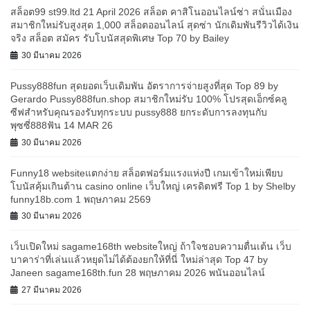
สล็อต99 st99.ltd 21 April 2026 สล็อต คาสิโนออนไลน์ซ่า สนั่นเมือง
สมาชิกใหม่รับสูงสุด 1,000 สล็อตออนไลน์ สุดซ่า นักเดิมพันรีวิวได้เงิน
จริง สล็อต สมัคร รับโบนัสสุดพิเศษ Top 70 by Bailey
30 มีนาคม 2026
Pussy888fun สุดยอดเว็บเดิมพัน อัตราการจ่ายสูงที่สุด Top 89 by
Gerardo Pussy888fun.shop สมาชิกใหม่รับ 100% โปรสุดเอ็กซ์คลู
ซีฟสำหรับคุณรองรับทุกระบบ pussy888 ยกระดับการลงทุนกับ
พุซซี่888ฟัน 14 MAR 26
30 มีนาคม 2026
Funny18 websiteแตกง่าย สล็อตฟอร์มแรงแห่งปี เกมเข้าใหม่เพียบ
โบนัสคุ้มเกินต้าน casino online เว็บใหญ่ เครดิตฟรี Top 1 by Shelby
funny18b.com 1 พฤษภาคม 2569
30 มีนาคม 2026
เว็บเปิดใหม่ sagame168th websiteใหญ่ ถ้าใจชอบความตื่นเต้น เว็บ
บาคาร่าที่เล่นแล้วหยุดไม่ได้ต้องยกให้ที่นี่ ใหม่ล่าสุด Top 47 by
Janeen sagame168th.fun 28 พฤษภาคม 2026 พนันออนไลน์
27 มีนาคม 2026