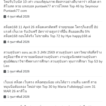
ใหม่รับโบนัส 10 เท่า เกมแท้คุณภาพ คัดสรรอย่างดีบาคาร่า สล็อต คา
สิโนสด หวย แทงบอล puntaek77 ดาวน์โหลด Top 46 by Seymour
Puntaek77.com
4 กุมภาพันธ์ 2026
สล็อต168 11 April 26 สล็อตเครดิตฟรี จ่ายทุกยอด ใครๆก็แฮปปี้ อัป
แรงค์ เก็บเวล รับเงินฟรี อัตราจ่ายสูงกว่าที่อื่น คืนยอดเสีย 5%
สล็อต168 ถอนได้จริง ไม่ขายฝัน Top 72 by Hye happy168.ai
4 กุมภาพันธ์ 2026
สวนสุนันทา ssru.ac.th 3 JAN 2569 สวนสุนันทา มหาวิทยาลัยที่สร้าง
ครูมืออาชีพ สาขายอดนิยมสวนสุนันทา งานปฐมนิเทศสวนสุนันทา
ศูนย์พัฒนาวิชาชีพทางการศึกษา สวนสุนันทา ทุนการศึกษา Top 53 by
Leo
1 กุมภาพันธ์ 2026
เว็บแม่ สล็อต เว็บตรง สล็อตทุนน้อย เล่นได้ยาว เกมลื่น แตกถี่ สาย
หมุนนิ่มต้องลอง ใหม่ล่าสุด Top 30 by Maria Fullslotpg2.com 31
MAR 26 คาสิโน
1 กุมภาพันธ์ 2026