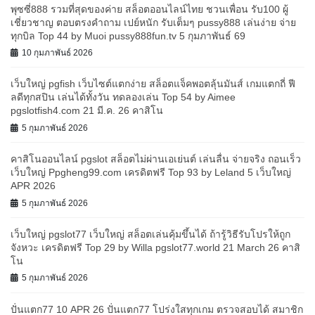
พุซซี่888 รวมที่สุดของค่าย สล็อตออนไลน์ไทย ชวนเพื่อน รับ100 ผู้
เชี่ยวชาญ ตอบตรงคำถาม เปย์หนัก รับเต็มๆ pussy888 เล่นง่าย จ่าย
ทุกบิล Top 44 by Muoi pussy888fun.tv 5 กุมภาพันธ์ 69
10 กุมภาพันธ์ 2026
เว็บใหญ่ pgfish เว็บไซต์แตกง่าย สล็อตแจ็คพอตลุ้นมันส์ เกมแตกถี่ ฟี
ลดีทุกสปิน เล่นได้ทั้งวัน ทดลองเล่น Top 54 by Aimee
pgslotfish4.com 21 มี.ค. 26 คาสิโน
5 กุมภาพันธ์ 2026
คาสิโนออนไลน์ pgslot สล็อตไม่ผ่านเอเย่นต์ เล่นลื่น จ่ายจริง ถอนเร็ว
เว็บใหญ่ Ppgheng99.com เครดิตฟรี Top 93 by Leland 5 เว็บใหญ่
APR 2026
5 กุมภาพันธ์ 2026
เว็บใหญ่ pgslot77 เว็บใหญ่ สล็อตเล่นคุ้มขึ้นได้ ถ้ารู้วิธีรับโปรให้ถูก
จังหวะ เครดิตฟรี Top 29 by Willa pgslot77.world 21 March 26 คาสิ
โน
5 กุมภาพันธ์ 2026
ปั่นแตก77 10 APR 26 ปั่นแตก77 โปร่งใสทุกเกม ตรวจสอบได้ สมาชิก