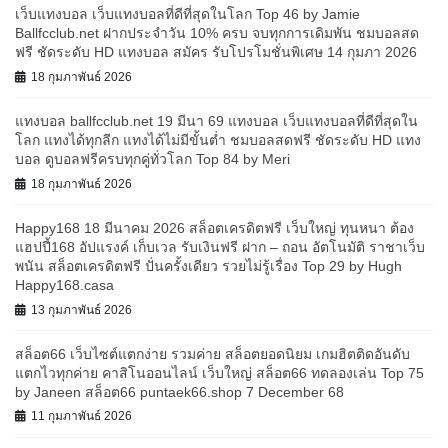
เว็บแทงบอล เว็บแทงบอลที่ดีที่สุดในโลก Top 46 by Jamie
Ballfcclub.net ฝากประจำวัน 10% ครบ จบทุกการเดิมพัน ชมบอลสด
ฟรี ชัดระดับ HD แทงบอล สมัคร รับโปรโมชั่นพิเศษ 14 กุมภา 2026
18 กุมภาพันธ์ 2026
แทงบอล ballfcclub.net 19 มีนา 69 แทงบอล เว็บแทงบอลที่ดีที่สุดใน
โลก แทงได้ทุกลีก แทงได้ไม่มีขั้นต่ำ ชมบอลสดฟรี ชัดระดับ HD แทง
บอล ดูบอลฟรีครบทุกคู่ทั่วโลก Top 84 by Meri
18 กุมภาพันธ์ 2026
Happy168 18 มีนาคม 2026 สล็อตเครดิตฟรี เว็บใหญ่ ทุนหนา ต้อง
แฮปปี้168 อัปแรงค์ เก็บเวล รับเงินฟรี ฝาก – ถอน อัตโนมัติ ราชาเว็บ
พนัน สล็อตเครดิตฟรี ปั่นครั้งเดียว รวยไม่รู้เรื่อง Top 29 by Hugh
Happy168.casa
13 กุมภาพันธ์ 2026
สล็อต66 เว็บไซต์แตกง่าย รวมค่าย สล็อตยอดนิยม เกมฮิตติดอันดับ
แตกไวทุกค่าย คาสิโนออนไลน์ เว็บใหญ่ สล็อต66 ทดลองเล่น Top 75
by Janeen สล็อต66 puntaek66.shop 7 December 68
11 กุมภาพันธ์ 2026