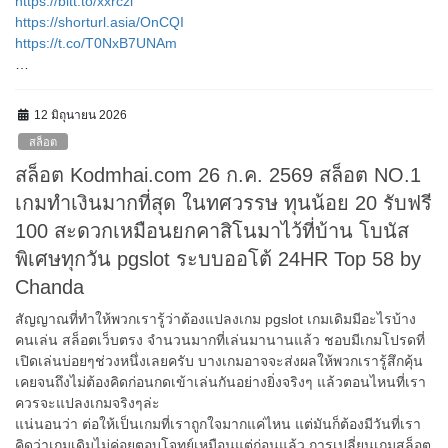
https://bitt.to/xxrczl
https://shorturl.asia/OnCQI
https://t.co/T0NxB7UNAm
…
12 มิถุนายน 2026
สล็อต
สล็อต Kodmhai.com 26 ก.ค. 2569 สล็อต NO.1
เกมทำเงินมากที่สุด ในทศวรรษ ทุนน้อย 20 รับฟรี
100 สะดวกเหมือนยกคาสิโนมาไว้ที่บ้าน โบนัส
พิเศษทุกวัน pgslot ระบบออโต้ 24HR Top 58 by
Chanda
สัญญาณที่ทำให้พวกเรารู้ว่าต้องแปลงเกม pgslot เกมเดิมมีอะไรบ้าง
คนเล่น สล็อตเว็บตรง จำนวนมากที่เล่นมานานแล้ว ชอบมีเกมโปรดที่
เปิดเล่นบ่อยๆช่วงหนึ่งเลยครับ บางเกมอาจจะส่งผลให้พวกเรารู้สึกคุ้น
เคยจนถึงไม่ต้องคิดก่อนกดเข้าเล่นกันอย่างยิ่งจริงๆ แล้วตอนไหนที่เรา
ควรจะแปลงเกมจริงๆล่ะ
แน่นอนว่า ต่อให้เป็นเกมที่เราถูกใจมากแค่ไหน แต่มันก็ต้องมีวันที่เรา
คิดว่าเกมเดิมไม่ค่อยตอบโจทย์เหมือนแต่ก่อนแล้ว การเปลี่ยนเกมสล็อต