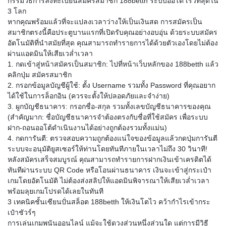
กรรมวิธีการลงทะเบียนสมัครสมาชิก 188betth ระบบออโต้ เร็วที่สุดใน
3 โลก
หากคุณพร้อมแล้วที่จะแปลงเวลาว่างให้เป็นเงินสด การสมัครเป็น
สมาชิกตรงนี้คือประตูบานแรกที่เปิดรับคุณอย่างอบอุ่น ด้วยระบบสมัคร
อัตโนมัติที่นำสมัยที่สุด คุณสามารถทำรายการได้ด้วยตัวเองโดยไม่ต้อง
ผ่านแอดมินให้เสียเวล่ำเวลา
1. กดเข้าสู่หน้าสมัครเป็นสมาชิก: ไปที่หน้าเว็บหลักของ 188betth แล้ว
คลิกปุ่ม สมัครสมาชิก
2. กรอกข้อมูลบัญชีผู้ใช้: ตั้ง Username รวมทั้ง Password ที่คุณอยาก
ได้ใช้ในการล็อกอิน (ควรจะตั้งให้ปลอดภัยและจำง่าย)
3. ผูกบัญชีธนาคาร: กรอกชื่อ-สกุล รวมทั้งเลขบัญชีธนาคารของคุณ
(สำคัญมาก: ชื่อบัญชีธนาคารจำต้องตรงกับชื่อที่ใช้สมัคร เพื่อระบบ
ฝาก-ถอนออโต้ดำเนินงานได้อย่างถูกต้องรวมทั้งแม่น)
4. กดการันตี: ตรวจสอบความถูกต้องแน่ใจของข้อมูลแล้วกดปุ่มการันตี
ระบบจะอนุมัติยูสเซอร์ให้ท่านโดยทันทีภายในเวลาไม่ถึง 30 วินาที!
หลังสมัครเสร็จสมบูรณ์ คุณสามารถทำรายการฝากเงินเข้าเครดิตได้
ทันทีผ่านระบบ QR Code หรือโอนผ่านธนาคาร เงินจะเข้าสู่กระเป๋า
เกมโดยอัตโนมัติ ไม่ต้องส่งสลิปให้แอดมินพิจารณาให้เสียเวล่ำเวลา
พร้อมลุยเกมโปรดได้เลยในทันที
3 เทคนิคชั้นเซียนปั่นสล็อต 188betth ให้เงินโตไว คว้ากำไรเข้ากระ
เป๋าชัวร์ๆ
การเล่นเกมพนันออนไลน์ แม้จะใช้ดวงส่วนหนึ่งส่วนใด แต่การมีวิธี