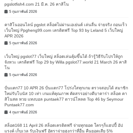
pgslotfish4.com 21 มี.ค. 26 คาสิโน
5 กุมภาพันธ์ 2026
คาสิโนออนไลน์ pgslot สล็อตไม่ผ่านเอเย่นต์ เล่นลื่น จ่ายจริง ถอนเร็ว
เว็บใหญ่ Ppgheng99.com เครดิตฟรี Top 93 by Leland 5 เว็บใหญ่
APR 2026
5 กุมภาพันธ์ 2026
เว็บใหญ่ pgslot77 เว็บใหญ่ สล็อตเล่นคุ้มขึ้นได้ ถ้ารู้วิธีรับโปรให้ถูก
จังหวะ เครดิตฟรี Top 29 by Willa pgslot77.world 21 March 26 คาสิ
โน
5 กุมภาพันธ์ 2026
ปั่นแตก77 10 APR 26 ปั่นแตก77 โปร่งใสทุกเกม ตรวจสอบได้ สมาชิก
ใหม่รับโบนัส 10 เท่า เกมแท้คุณภาพ คัดสรรอย่างดีบาคาร่า สล็อต คา
สิโนสด หวย แทงบอล puntaek77 ดาวน์โหลด Top 46 by Seymour
Puntaek77.com
4 กุมภาพันธ์ 2026
สล็อต168 11 April 26 สล็อตเครดิตฟรี จ่ายทุกยอด ใครๆก็แฮปปี้ อัป
แรงค์ เก็บเวล รับเงินฟรี อัตราจ่ายสูงกว่าที่อื่น คืนยอดเสีย 5%