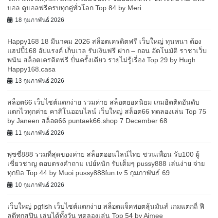
บอล ดูบอลฟรีครบทุกคู่ทั่วโลก Top 84 by Meri
18 กุมภาพันธ์ 2026
Happy168 18 มีนาคม 2026 สล็อตเครดิตฟรี เว็บใหญ่ ทุนหนา ต้อง
แฮปปี้168 อัปแรงค์ เก็บเวล รับเงินฟรี ฝาก – ถอน อัตโนมัติ ราชาเว็บ
พนัน สล็อตเครดิตฟรี ปั่นครั้งเดียว รวยไม่รู้เรื่อง Top 29 by Hugh
Happy168.casa
13 กุมภาพันธ์ 2026
สล็อต66 เว็บไซต์แตกง่าย รวมค่าย สล็อตยอดนิยม เกมฮิตติดอันดับ
แตกไวทุกค่าย คาสิโนออนไลน์ เว็บใหญ่ สล็อต66 ทดลองเล่น Top 75
by Janeen สล็อต66 puntaek66.shop 7 December 68
11 กุมภาพันธ์ 2026
พุซซี่888 รวมที่สุดของค่าย สล็อตออนไลน์ไทย ชวนเพื่อน รับ100 ผู้
เชี่ยวชาญ ตอบตรงคำถาม เปย์หนัก รับเต็มๆ pussy888 เล่นง่าย จ่าย
ทุกบิล Top 44 by Muoi pussy888fun.tv 5 กุมภาพันธ์ 69
10 กุมภาพันธ์ 2026
เว็บใหญ่ pgfish เว็บไซต์แตกง่าย สล็อตแจ็คพอตลุ้นมันส์ เกมแตกถี่ ฟี
ลดีทุกสปิน เล่นได้ทั้งวัน ทดลองเล่น Top 54 by Aimee