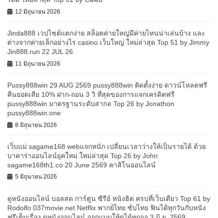
12 มิถุนายน 2026
Jinda888 เวปไซต์แตกง่าย สล็อตค่ายใหญ่มีค่ายไหนน่าเล่นบ้าง และ
ต่างจากค่ายเล็กอย่างไร casino เว็บใหญ่ ใหม่ล่าสุด Top 51 by Jimmy
Jin888.run 22 JUL 26
11 มิถุนายน 2026
Pussy888win 29 AUG 2569 pussy888win ติดตั้งง่าย ดาวน์โหลดฟรี
คืนยอดเสีย 10% ฝาก-ถอน 3 วิ ที่สุดของการแจกเครดิตฟรี
pussy888win มาตรฐานระดับสากล Top 26 by Jonathon
pussy888win.one
8 มิถุนายน 2026
เว็บแม่ sagame168 webแจกหนัก เปลี่ยนเวลาว่างให้เป็นรายได้ ด้วย
บาคาร่าออนไลน์ยุคใหม่ ใหม่ล่าสุด Top 26 by John
sagame168th1.co 20 June 2569 คาสิโนออนไลน์
5 มิถุนายน 2026
ดูหนังออนไลน์ บอลสด การ์ตูน ซีรีย์ หนังฮิต ครบที่เว็บเดียว Top 61 by
Rodolfo 037movie.net Netflix พากย์ไทย ซับไทย ฟินได้ทุกวันกับหนัง
ฟรีเต็มเรื่อง ดูหนังออนไลน์ ออกแบบให้ดูได้ทุกจอ 3 มิ.ย. 2569