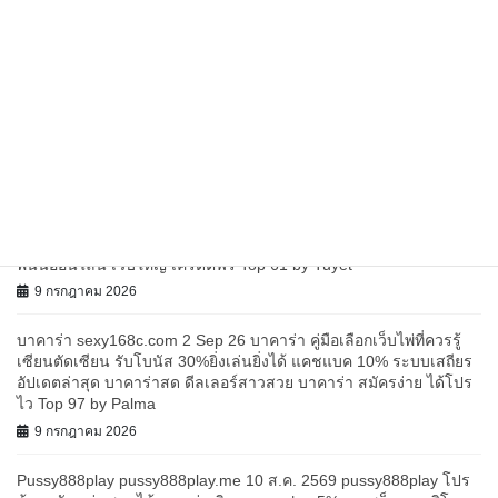
ระบบเกม ฟีเจอร์ และปัจจัยที่เกี่ยวข้อง ใหม่ล่าสุด Top 1 by Rosalind
Jin888.asia 29 JUL 2569 พนันออนไลน์
15 กรกฎาคม 2026
คาสิโน สล็อต888 สล็อต 2026 รวมเกมแตกง่าย ฟีเจอร์เด่น และวิธี
เลือกเว็บที่เหมาะกับผู้เล่น เว็บตรง jin888.asia เครดิตฟรี Top 66 by
Sabina 25 เว็บแจกหนัก SEP 69
9 กรกฎาคม 2026
Jinda888 สล็อตเว็บตรง 2026 ประสบการณ์เล่นยุคใหม่ ระบบเสถียร
พร้อมเกมให้เลือกมากมาย 3 August 26 เว็บ แตกง่าย Jin888.asia
พนันออนไลน์ เว็บใหญ่ เครดิตฟรี Top 61 by Tuyet
9 กรกฎาคม 2026
บาคาร่า sexy168c.com 2 Sep 26 บาคาร่า คู่มือเลือกเว็บไพ่ที่ควรรู้
เซียนตัดเซียน รับโบนัส 30%ยิ่งเล่นยิ่งได้ แคชแบค 10% ระบบเสถียร
อัปเดตล่าสุด บาคาร่าสด ดีลเลอร์สาวสวย บาคาร่า สมัครง่าย ได้โปร
ไว Top 97 by Palma
9 กรกฎาคม 2026
Pussy888play pussy888play.me 10 ส.ค. 2569 pussy888play โปร